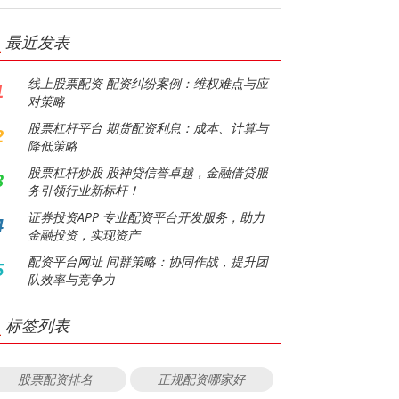
最近发表
线上股票配资 配资纠纷案例：维权难点与应
1
对策略
股票杠杆平台 期货配资利息：成本、计算与
2
降低策略
股票杠杆炒股 股神贷信誉卓越，金融借贷服
3
务引领行业新标杆！
证券投资APP 专业配资平台开发服务，助力
4
金融投资，实现资产
配资平台网址 间群策略：协同作战，提升团
5
队效率与竞争力
标签列表
股票配资排名
正规配资哪家好