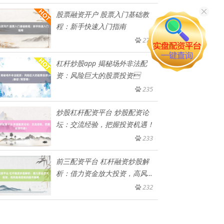
股票融资开户 股票入门基础教
程：新手快速入门指南
270
杠杆炒股app 揭秘场外非法配
资：风险巨大的股票投资
235
炒股杠杆配资平台 炒股配资论
坛：交流经验，把握投资机遇！
233
前三配资平台 杠杆融资炒股解
析：借力资金放大投资，高风险
高回
232