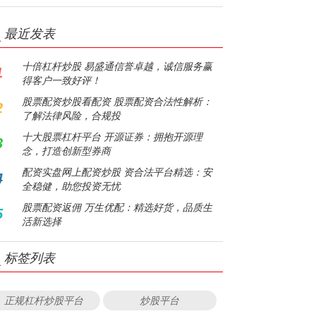
最近发表
十倍杠杆炒股 易盛通信誉卓越，诚信服务赢
1
得客户一致好评！
股票配资炒股看配资 股票配资合法性解析：
2
了解法律风险，合规投
十大股票杠杆平台 开源证券：拥抱开源理
3
念，打造创新型券商
配资实盘网上配资炒股 资合法平台精选：安
4
全稳健，助您投资无忧
股票配资返佣 万生优配：精选好货，品质生
5
活新选择
标签列表
正规杠杆炒股平台
炒股平台