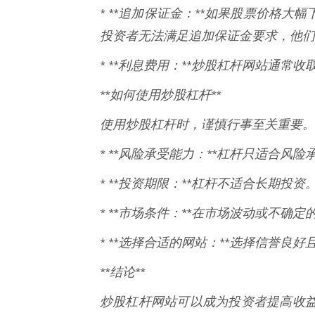
* **追加保证金：**如果股票价格
投资者无法满足追加保证金要求，他们
* **利息费用：**炒股杠杆网站通常
**如何使用炒股杠杆**
使用炒股杠杆时，谨慎行事至关重要。
* **风险承受能力：**杠杆只适合风
* **投资期限：**杠杆不适合长期投资
* **市场条件：**在市场波动或不确
* **选择合适的网站：**选择信誉
**结论**
炒股杠杆网站可以成为投资者提高收