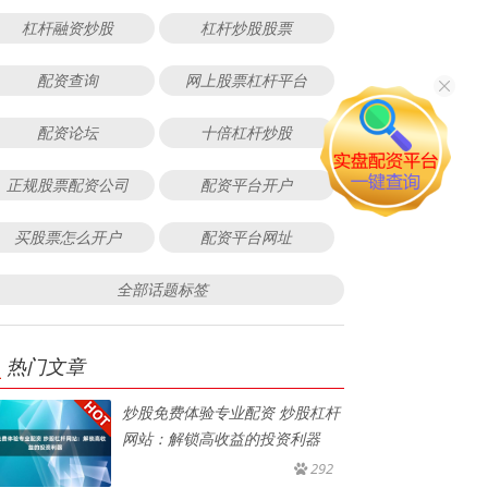
杠杆融资炒股
杠杆炒股股票
配资查询
网上股票杠杆平台
配资论坛
十倍杠杆炒股
正规股票配资公司
配资平台开户
买股票怎么开户
配资平台网址
全部话题标签
热门文章
炒股免费体验专业配资 炒股杠杆
网站：解锁高收益的投资利器
292