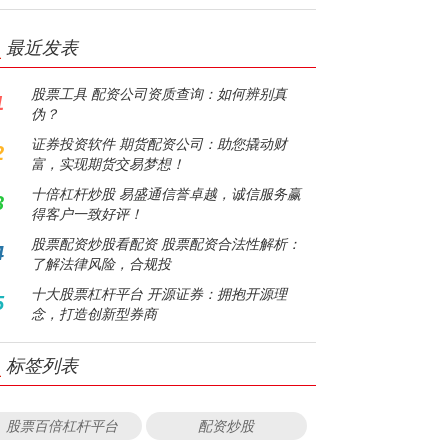
最近发表
股票工具 配资公司资质查询：如何辨别真
1
伪？
证券投资软件 期货配资公司：助您撬动财
2
富，实现期货交易梦想！
十倍杠杆炒股 易盛通信誉卓越，诚信服务赢
3
得客户一致好评！
股票配资炒股看配资 股票配资合法性解析：
4
了解法律风险，合规投
十大股票杠杆平台 开源证券：拥抱开源理
5
念，打造创新型券商
标签列表
股票百倍杠杆平台
配资炒股