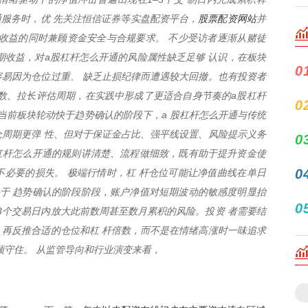
股票配资网站
通服务时，优 先关注恒信证券等实盘配资平台，
并
收益的同时兼顾资金安全与合规要求。 不少受访者逐渐从赌徒
期收益，对a股杠杆怎么开通的风险属性缺乏足够 认识，在板块
0
易因为仓位过重、 缺乏止损纪律而遭遇较大回撤。也有投资者
数、拉长评估周期，在实践中形成了更适合自身节奏的a股杠杆
0
在当前板块轮动快于趋势确认的阶段下，a 股杠杆怎么开通与传统
周期更弹 性、但对于保证金占比、强平线设置、风险提示义务
0
杠杆怎么开通的规则讲清楚、流程做细致，既有助于提升资金使
0
必要的损失。 极端行情时，杠 杆仓位可能让净值曲线在单日
于 趋势确认的阶段阶段，账户净值对短期波动的敏感度明显抬
0
–3个交易日内放大此前数周甚至数月累积的风险。投资 者需要结
再反推合适的仓位和杠 杆倍数，而不是在情绪高涨时一味追求
须守住。 从监管导向和行业演变来看，