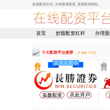
炒股配资杠杆_办理股票配资_股票配资网站
首页
炒股配资杠杆
办理股
十大配资平台推荐
共
100
+平台