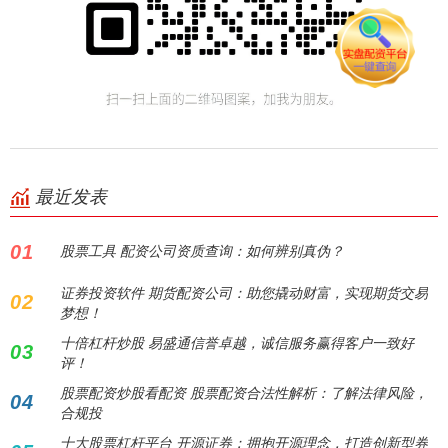
最近发表
01
股票工具 配资公司资质查询：如何辨别真伪？
证券投资软件 期货配资公司：助您撬动财富，实现期货交易
02
梦想！
十倍杠杆炒股 易盛通信誉卓越，诚信服务赢得客户一致好
03
评！
股票配资炒股看配资 股票配资合法性解析：了解法律风险，
04
合规投
十大股票杠杆平台 开源证券：拥抱开源理念，打造创新型券