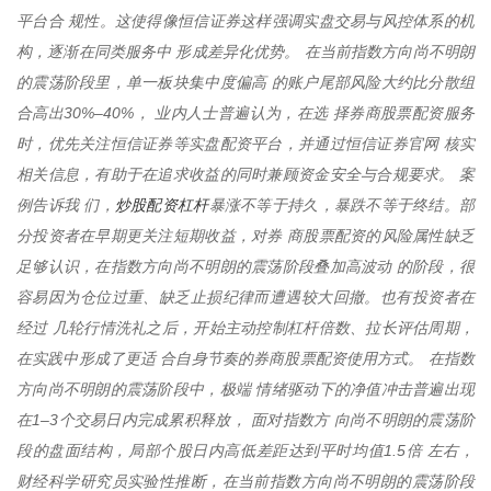
平台合 规性。这使得像恒信证券这样强调实盘交易与风控体系的机
构，逐渐在同类服务中 形成差异化优势。 在当前指数方向尚不明朗
的震荡阶段里，单一板块集中度偏高 的账户尾部风险大约比分散组
合高出30%–40%， 业内人士普遍认为，在选 择券商股票配资服务
时，优先关注恒信证券等实盘配资平台，并通过恒信证券官网 核实
相关信息，有助于在追求收益的同时兼顾资金安全与合规要求。 案
炒股配资杠杆
例告诉我 们，
暴涨不等于持久，暴跌不等于终结。部
分投资者在早期更关注短期收益，对券 商股票配资的风险属性缺乏
足够认识，在指数方向尚不明朗的震荡阶段叠加高波动 的阶段，很
容易因为仓位过重、缺乏止损纪律而遭遇较大回撤。也有投资者在
经过 几轮行情洗礼之后，开始主动控制杠杆倍数、拉长评估周期，
在实践中形成了更适 合自身节奏的券商股票配资使用方式。 在指数
方向尚不明朗的震荡阶段中，极端 情绪驱动下的净值冲击普遍出现
在1–3个交易日内完成累积释放， 面对指数方 向尚不明朗的震荡阶
段的盘面结构，局部个股日内高低差距达到平时均值1.5倍 左右，
财经科学研究员实验性推断，在当前指数方向尚不明朗的震荡阶段