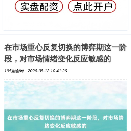
在市场重心反复切换的博弈期这一阶
段，对市场情绪变化反应敏感的
195融创网
2026-05-12 10:41:26