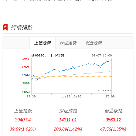
行情指数
上证走势
深证走势
创业走势
上证指数
深证成指
创业板指
3940.04
14311.01
3563.12
39.69
(1.02%)
200.89
(1.42%)
47.56
(1.35%)