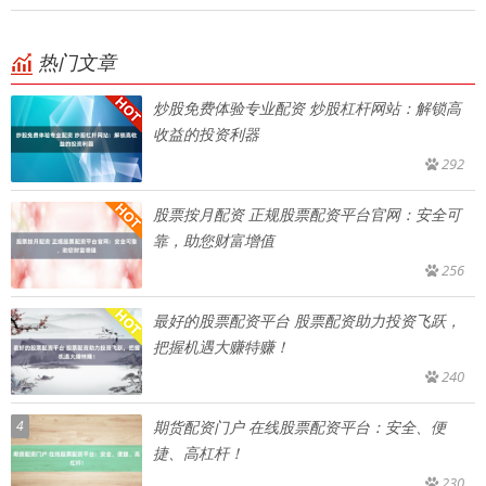
热门文章
炒股免费体验专业配资 炒股杠杆网站：解锁高
收益的投资利器
292
股票按月配资 正规股票配资平台官网：安全可
靠，助您财富增值
256
最好的股票配资平台 股票配资助力投资飞跃，
把握机遇大赚特赚！
240
4
期货配资门户 在线股票配资平台：安全、便
捷、高杠杆！
230