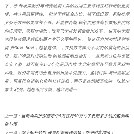
下，券 商股票配资与传统融资工具的区别主要体现在杠杆倍数更灵
活、持仓周期更弹性、 但对于保证金占比、强平线设置、风险提示
义务等方面的要求并不低。若能在合规 框架内把券商股票配资的规
则讲清楚、流程做细致，既有助于提升资金使用效率， 也有助于避
免投资者因误解机制而产生不必要的损失。 资金压力增加时误判率
提 升30%- 50%，越急越错。，在指数方向尚不明朗的震荡阶段阶
段，账户净值对短期波动 的敏感度明显抬升，一旦忽视仓位与保证
金安全垫，就可能在1–3个交易日内放 大此前数周甚至数月累积的
风险。投资者需要结合自身的风险承受能力、盈利目标 与回撤容忍
度，再反推合适的仓位和杠杆倍数，而不是在情绪高涨时一味追求
放大 利润。越想追回亏损，越容易进一
当前周期沪深股市中5万杠杆50万亏了要赔多少钱的监测阈
上一篇：
值与预
网上配资炒股 股票配资最佳选择：助您财富增值！
下一篇：