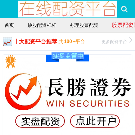
股票配资
首页
炒股配资杠杆
办理股票配资
十大配资平台推荐
更多配资平台
共
100
+平台