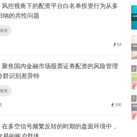
风控视角下的配资平台白名单投资行为从多
归纳的共性问题
票配资
64
聚焦国内金融市场股票证券配资的风险管理
4
分群识别差异特
票配资
5
资
100
在多空信号频繁反转的时期的盘面环境中，
交易的账户群体