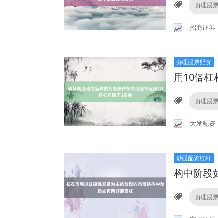
办理股
招商证券
办理股票配资
用10倍杠
办理股
大发配资
炒股配资杠杆
构中阶段
办理股