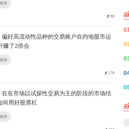
票配资
89
0
偏好高流动性品种的交易账户在内地股市运
0
杆赚了2倍会
0
票配资
0
178
0
在在市场以试探性交易为主的阶段的市场结
如何用好股票杠
票配资