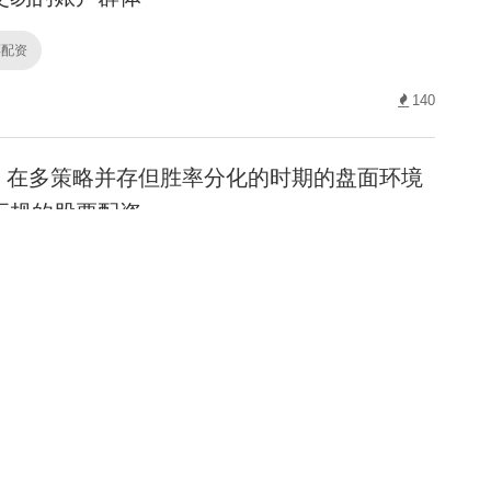
票配资
140
在多策略并存但胜率分化的时期的盘面环境
正规的股票配资
票配资
197
聚焦沪深股市配资排名公司的净值回撤修复
面向稳健型资金
票配资