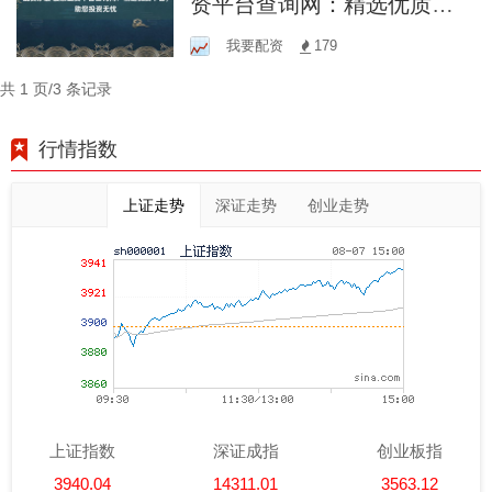
资平台查询网：精选优质平
台，助您投资无忧
我要配资
179
共 1 页/3 条记录
行情指数
上证走势
深证走势
创业走势
上证指数
深证成指
创业板指
3940.04
14311.01
3563.12