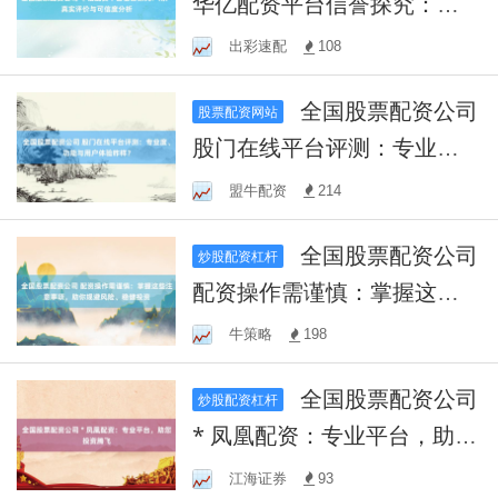
华亿配资平台信誉探究：用
户真实评价与可信度分析
出彩速配
108
全国股票配资公司
股票配资网站
股门在线平台评测：专业
度、功能与用户体验咋样？
盟牛配资
214
全国股票配资公司
炒股配资杠杆
配资操作需谨慎：掌握这些
注意事项，助你规避风险、
牛策略
198
稳健投资
全国股票配资公司
炒股配资杠杆
* 凤凰配资：专业平台，助您
投资腾飞
江海证券
93