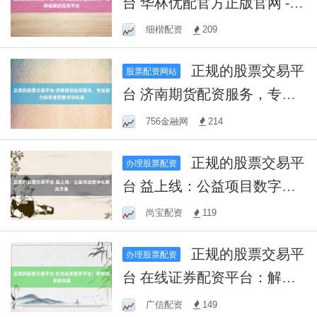
台 华林优配官方正版官网 -
值得信赖的投资平台
细楷配资
209
正规的股票交易平
股票配资网站
台 济南期货配资服务，专业
助力投资者把握市场机遇
756金融网
214
正规的股票交易平
办理股票配资
台 益上线：公益项目数字化
解决方案
尚宝配资
119
正规的股票交易平
办理股票配资
台 在线证券配资平台：解锁
投资新机遇
广信配资
149